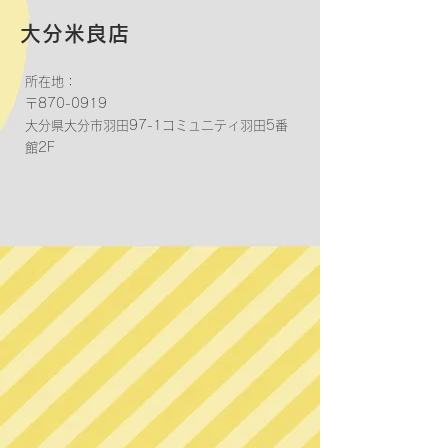
大分米良店
所在地：
〒870-0919
大分県大分市羽田97-1コミュニティ羽田5番
館2F