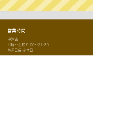
​営業時間
中津店
月曜〜土曜 9:00〜21:30
毎週日曜 定休日
宇佐店
​下郡店（米良）
お問い合わせ
〒871-0024
大分県中津市中央町１丁目
6−1-105、201
メール
lifeimpactnakatsu@gmail.com
電話
0
979337881