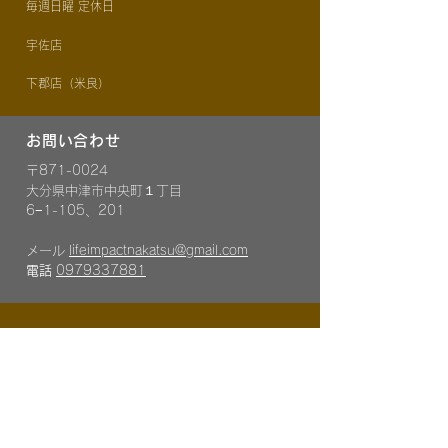
毎週日曜 定休日
宇佐店
​下郡店（米良）
お問い合わせ
〒871-0024
大分県中津市中央町１丁目
6−1-105、201
メール
lifeimpactnakatsu@gmail.com
電話
0
979337881
Menu
ホーム
無料体験について
​​¥10体験お申込み
​SNS特別モニター
SNS紹介